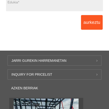
aurkeztu
JARRI GUREKIN HARREMANETAN
INQUIRY FOR PRICELIST
AZKEN BERRIAK