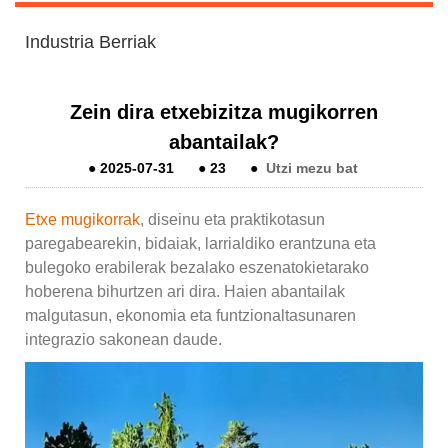
Industria Berriak
Zein dira etxebizitza mugikorren
abantailak?
●
2025-07-31
●
23
●
Utzi mezu bat
Etxe mugikorrak
, diseinu eta praktikotasun
paregabearekin, bidaiak, larrialdiko erantzuna eta
bulegoko erabilerak bezalako eszenatokietarako
hoberena bihurtzen ari dira. Haien abantailak
malgutasun, ekonomia eta funtzionaltasunaren
integrazio sakonean daude.