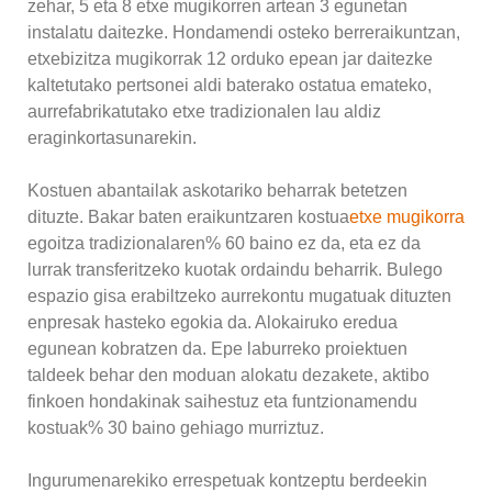
zehar, 5 eta 8 etxe mugikorren artean 3 egunetan
instalatu daitezke. Hondamendi osteko berreraikuntzan,
etxebizitza mugikorrak 12 orduko epean jar daitezke
kaltetutako pertsonei aldi baterako ostatua emateko,
aurrefabrikatutako etxe tradizionalen lau aldiz
eraginkortasunarekin.
Kostuen abantailak askotariko beharrak betetzen
dituzte. Bakar baten eraikuntzaren kostua
etxe mugikorra
egoitza tradizionalaren% 60 baino ez da, eta ez da
lurrak transferitzeko kuotak ordaindu beharrik. Bulego
espazio gisa erabiltzeko aurrekontu mugatuak dituzten
enpresak hasteko egokia da. Alokairuko eredua
egunean kobratzen da. Epe laburreko proiektuen
taldeek behar den moduan alokatu dezakete, aktibo
finkoen hondakinak saihestuz eta funtzionamendu
kostuak% 30 baino gehiago murriztuz.
Ingurumenarekiko errespetuak kontzeptu berdeekin