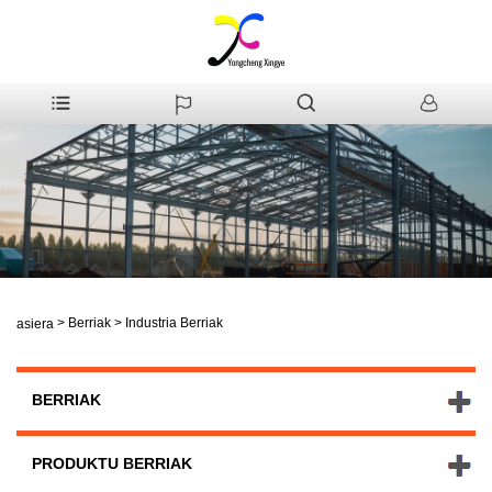
>
Berriak
>
Industria Berriak
Hasiera
BERRIAK
PRODUKTU BERRIAK