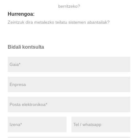
berritzeko?
Hurrengoa:
Zeintzuk dira metalezko teilatu sistemen abantailak?
Bidali kontsulta