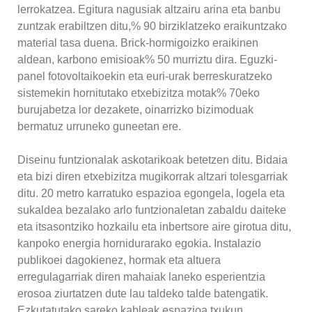
lerrokatzea. Egitura nagusiak altzairu arina eta banbu
zuntzak erabiltzen ditu,% 90 birziklatzeko eraikuntzako
material tasa duena. Brick-hormigoizko eraikinen
aldean, karbono emisioak% 50 murriztu dira. Eguzki-
panel fotovoltaikoekin eta euri-urak berreskuratzeko
sistemekin hornitutako etxebizitza motak% 70eko
burujabetza lor dezakete, oinarrizko bizimoduak
bermatuz urruneko guneetan ere.
Diseinu funtzionalak askotarikoak betetzen ditu. Bidaia
eta bizi diren etxebizitza mugikorrak altzari tolesgarriak
ditu. 20 metro karratuko espazioa egongela, logela eta
sukaldea bezalako arlo funtzionaletan zabaldu daiteke
eta itsasontziko hozkailu eta inbertsore aire girotua ditu,
kanpoko energia hornidurarako egokia. Instalazio
publikoei dagokienez, hormak eta altuera
erregulagarriak diren mahaiak laneko esperientzia
erosoa ziurtatzen dute lau taldeko talde batengatik.
Ezkutatutako sareko kableak espazioa txukun