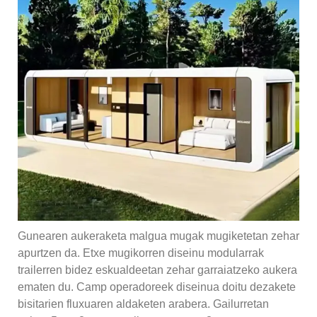
Gunearen aukeraketa malgua mugak mugiketetan zehar
apurtzen da. Etxe mugikorren diseinu modularrak
trailerren bidez eskualdeetan zehar garraiatzeko aukera
ematen du. Camp operadoreek diseinua doitu dezakete
bisitarien fluxuaren aldaketen arabera. Gailurretan