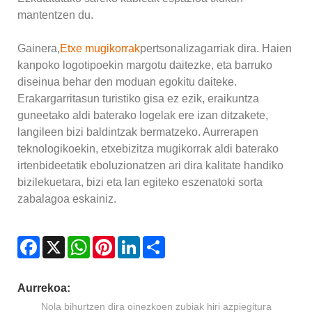
mantentzen du.
Gainera,
Etxe mugikorrak
pertsonalizagarriak dira. Haien
kanpoko logotipoekin margotu daitezke, eta barruko
diseinua behar den moduan egokitu daiteke.
Erakargarritasun turistiko gisa ez ezik, eraikuntza
guneetako aldi baterako logelak ere izan ditzakete,
langileen bizi baldintzak bermatzeko. Aurrerapen
teknologikoekin, etxebizitza mugikorrak aldi baterako
irtenbideetatik eboluzionatzen ari dira kalitate handiko
bizilekuetara, bizi eta lan egiteko eszenatoki sorta
zabalagoa eskainiz.
Facebook
X
WhatsApp
Pinterest
LinkedIn
Share
Aurrekoa:
Nola bihurtzen dira oinezkoen zubiak hiri azpiegitura