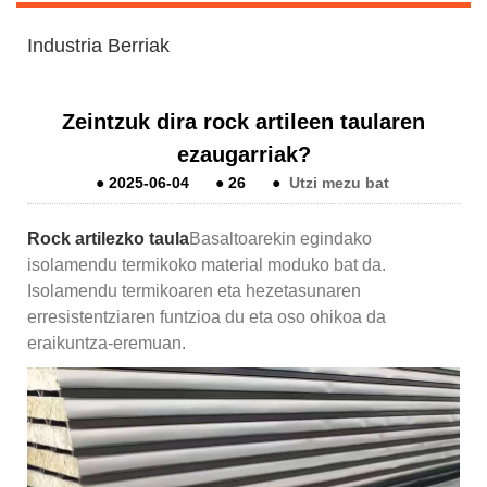
Industria Berriak
Zeintzuk dira rock artileen taularen
ezaugarriak?
●
2025-06-04
●
26
●
Utzi mezu bat
Rock artilezko taula
Basaltoarekin egindako
isolamendu termikoko material moduko bat da.
Isolamendu termikoaren eta hezetasunaren
erresistentziaren funtzioa du eta oso ohikoa da
eraikuntza-eremuan.