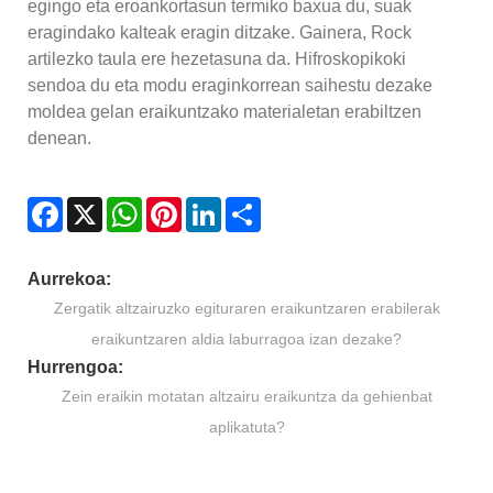
egingo eta eroankortasun termiko baxua du, suak
eragindako kalteak eragin ditzake. Gainera, Rock
artilezko taula ere hezetasuna da. Hifroskopikoki
sendoa du eta modu eraginkorrean saihestu dezake
moldea gelan eraikuntzako materialetan erabiltzen
denean.
Facebook
X
WhatsApp
Pinterest
LinkedIn
Share
Aurrekoa:
Zergatik altzairuzko egituraren eraikuntzaren erabilerak
eraikuntzaren aldia laburragoa izan dezake?
Hurrengoa:
Zein eraikin motatan altzairu eraikuntza da gehienbat
aplikatuta?