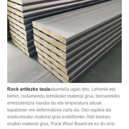
Rock artilezko taula
abantaila ugari ditu. Lehenik eta
behin, isolamendu termikoko material gisa, beroarekiko
erresistentzia handia du eta tenperatura altuak
topatzean ere deformatzea zaila da. Oso egokia da
eraikuntzako material gisa erabiltzeko. Aldi berean,
eraikin material gisa, Rock Wool Board-ek ez du erre